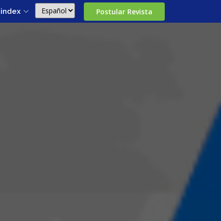
Postular Revista
nindex