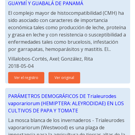
GUAYMÍ Y GUABALÁ DE PANAMÁ
El complejo mayor de histocompatibilidad (CMH) ha
sido asociado con caracteres de importancia
económica tales como producción de leche, proteína
y grasa en leche y con resistencia o susceptibilidad a
enfermedades tales como brucelosis, infestación
por garrapatas, hemoparásitos y mastitis. El...
Villalobos-Cortés, Axel; González, Rita
2018-05-04
Ver el registro
Ver original
PARÁMETROS DEMOGRÁFICOS DE Trialeurodes
vaporariorum (HEMIPTERA: ALEYRODIDAE) EN LOS
CULTIVOS DE PAPA Y TOMATE
La mosca blanca de los invernaderos - Trialeurodes
vaporariorum (Westwood) es una plaga de
importancia para la agricultura de tierras altas de la