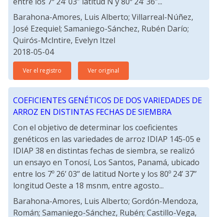
entre los 7º 24’ 03” latitud N y 80º 24’ 36”...
Barahona-Amores, Luis Alberto; Villarreal-Núñez,
José Ezequiel; Samaniego-Sánchez, Rubén Darío;
Quirós-Mclntire, Evelyn Itzel
2018-05-04
Ver el registro
Ver original
COEFICIENTES GENÉTICOS DE DOS VARIEDADES DE
ARROZ EN DISTINTAS FECHAS DE SIEMBRA
Con el objetivo de determinar los coeficientes
genéticos en las variedades de arroz IDIAP 145-05 e
IDIAP 38 en distintas fechas de siembra, se realizó
un ensayo en Tonosí, Los Santos, Panamá, ubicado
entre los 7º 26’ 03’’ de latitud Norte y los 80º 24’ 37’’
longitud Oeste a 18 msnm, entre agosto...
Barahona-Amores, Luis Alberto; Gordón-Mendoza,
Román; Samaniego-Sánchez, Rubén; Castillo-Vega,