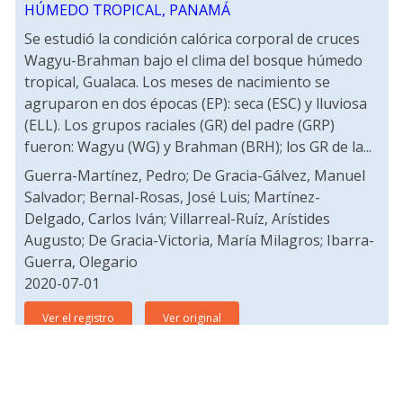
HÚMEDO TROPICAL, PANAMÁ
Se estudió la condición calórica corporal de cruces
Wagyu-Brahman bajo el clima del bosque húmedo
tropical, Gualaca. Los meses de nacimiento se
agruparon en dos épocas (EP): seca (ESC) y lluviosa
(ELL). Los grupos raciales (GR) del padre (GRP)
fueron: Wagyu (WG) y Brahman (BRH); los GR de la...
Guerra-Martínez, Pedro; De Gracia-Gálvez, Manuel
Salvador; Bernal-Rosas, José Luis; Martínez-
Delgado, Carlos Iván; Villarreal-Ruíz, Arístides
Augusto; De Gracia-Victoria, María Milagros; Ibarra-
Guerra, Olegario
2020-07-01
Ver el registro
Ver original
ABSORCIÓN DE NUTRIENTES EN TOMATE
INDUSTRIAL IDIAP – T7 EN SUELOS DE LA REGIÓN