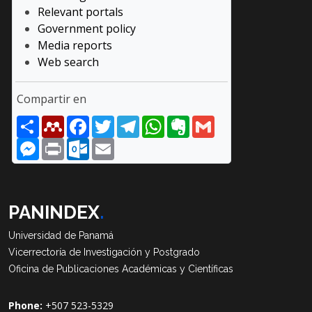
Relevant portals
Government policy
Media reports
Web search
Compartir en
Share
Mendeley
Facebook
Twitter
Telegram
WhatsApp
Evernote
Gmail
Messenger
Print
Outlook.com
Email
PANINDEX
.
Universidad de Panamá
Vicerrectoría de Investigación y Postgrado
Oficina de Publicaciones Académicas y Científicas
Phone:
+507 523-5329