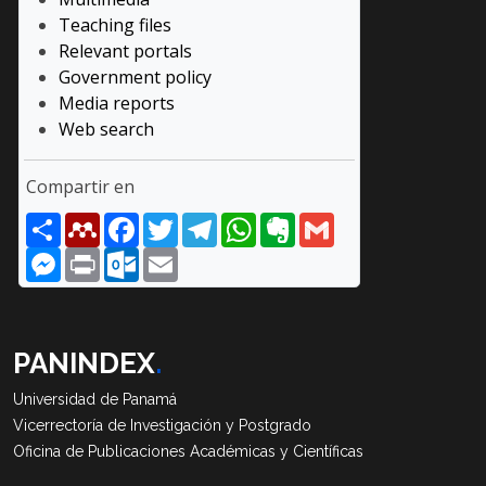
Teaching files
Relevant portals
Government policy
Media reports
Web search
Compartir en
Share
Mendeley
Facebook
Twitter
Telegram
WhatsApp
Evernote
Gmail
Messenger
Print
Outlook.com
Email
PANINDEX
.
Universidad de Panamá
Vicerrectoría de Investigación y Postgrado
Oficina de Publicaciones Académicas y Científicas