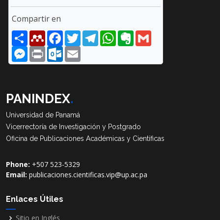
Compartir en
Share
Mendeley
Facebook
Twitter
Telegram
WhatsApp
Evernote
Gmail
Messenger
Print
Outlook.com
Email
PANINDEX
.
Universidad de Panamá
Vicerrectoría de Investigación y Postgrado
Oficina de Publicaciones Académicas y Científicas
Phone:
+507 523-5329
Email:
publicaciones.cientificas.vip@up.ac.pa
Enlaces Útiles
Sitio en Inglés