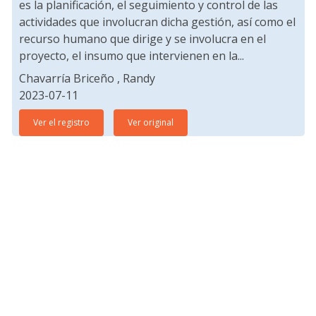
es la planificación, el seguimiento y control de las
actividades que involucran dicha gestión, así como el
recurso humano que dirige y se involucra en el
proyecto, el insumo que intervienen en la...
Chavarría Briceño , Randy
2023-07-11
Ver el registro
Ver original
Editorial
Mena Guardia, Teodoro
2023-07-11
Ver el registro
Ver original
ESTRATEGIAS DE FIJACIÓN DE PRECIO EN EL
MARKETING MIX EMPRESARIAL